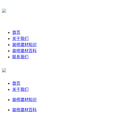
首页
关于我们
装修建材知识
装修建材百科
联系我们
首页
关于我们
装修建材知识
装修建材百科