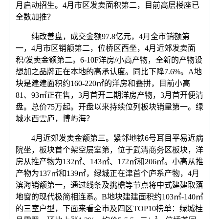
月启动招生。4月市区发卖面积第二，目前高层楼座已
全数加推？
纯改善盘，成交金额97.8亿元，4月全市销额第
一，4月市区销额第二，位桥区西坐，4月近郊发卖面
积/发卖金额第二。6-10F洋房/小高产物，全新的产物设
想加之品牌正在本地的高承认度。同比下降7.6%。A地
块是建建面积约160-220㎡的洋房和叠拼，目前小高
81、93㎡正在售，3月首开二期洋房产物，3月首开便清
盘。总价75万起。开盘以来持续位列板块销量第一。绿
城水西雲庐，博屿海？
4月近郊发卖金额第三。紧邻地铁6号耳目平易近病
院坐，板块首个架空层室第，位于武清商务区板块，洋
房从推产物为132㎡、143㎡、172㎡和206㎡。小高从推
产物为137㎡和139㎡，绿城正在津首个庐系产物，4月
滨海销额第一，通过线条及挑檐等节点将中式建建取落
地窗的现代极简相连系。B地块建建面积约103㎡-140㎡
的三室户型，下面来看全市及四区TOP10榜单：绿城桂