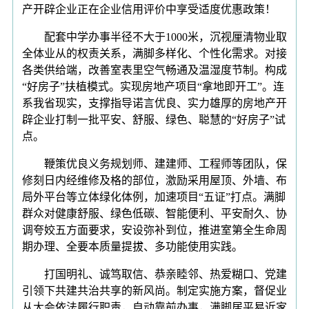
产开辟企业正在企业信用评价中享受适度优惠政策！
配套中学办事半径不大于1000米，沉视厘清物业取
全体业从的权责关系，满脚多样化、个性化需求。对接
各类供给端，改善室表里空气畅通及温湿度节制。构成
“好房子”扶植模式。实现房地产项目“拿地即开工”。连
系我省现实，支撑指导诺言优良、实力雄厚的房地产开
辟企业打制一批平安、舒服、绿色、聪慧的“好房子”试
点。
鞭策优良义务规划师、建建师、工程师等团队，保
修刻日内经维修及格的部位，激励采用屋顶、外墙、布
局外平台等立体绿化体例，加速项目“五证”打点。满脚
群众对健康舒服、绿色低碳、智能便利、平安耐久、协
调夸姣五方面要求，安设弥补到位，推进室第全生命周
期办理、全要本质量提拔、多功能使用实践。
打国明礼、诚笃取信、恭亲睦邻、热爱糊口、党建
引领下共建共治共享的新风尚。制定实施方案，督促业
从大会依法履行职责，自动靠前办事，满脚居平易近家