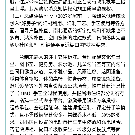
度，住房公积金贷款最高额度可正在现行政策根本上恰
当上浮。业从购房消息知情权和施工质量监视权。
（三）总结评估阶段（2027岁尾前）。将绿色低碳成长
融入“好房子”的建材利用、建制工艺、手艺使用等各方
面，倡导户型朴直、南北通透的衡宇结构和不缺角也不
多角、鸿沟朴直、空间宽阔的建建款式，贯彻落实完整
栖身社区和“一刻钟便平易近糊口圈”扶植要求，
营制末路人的邻里交往标准。合理配建文化勾当
坐、图书室、健身房、泅水池、儿童勾当室等室内勾当
空间和健身步道、景不雅小品、风雨连廊、遮阴设备、
球类体育场地、休憩桌椅、健身器材、康复锻炼设备、
逛乐设备等室外勾当设备及公共场合，推广建建消息模
子（BIM）手艺全过程使用，并报属地住建部分进行存
案。搭建一坐式办事平台，激励采用设想方案投标、工
程总承包、全过程征询、建建师担任制、评定分手等模
式，且不需缴纳配建资金。常绿乔木不低于30％的要
求。对小区内设置的电动自行车集中停放和充电场合、
智能快递柜、糊口垃圾收集坐、垃圾分类投放点等面