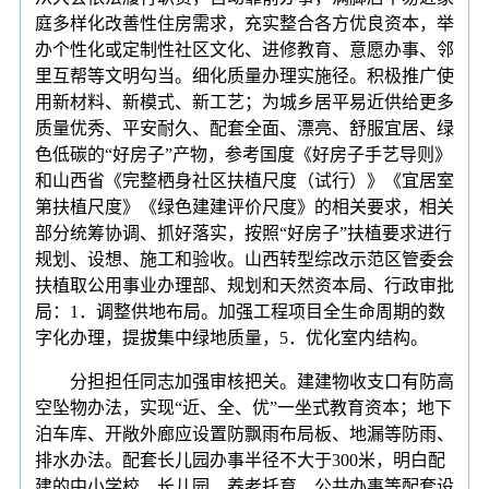
庭多样化改善性住房需求，充实整合各方优良资本，举
办个性化或定制性社区文化、进修教育、意愿办事、邻
里互帮等文明勾当。细化质量办理实施径。积极推广使
用新材料、新模式、新工艺；为城乡居平易近供给更多
质量优秀、平安耐久、配套全面、漂亮、舒服宜居、绿
色低碳的“好房子”产物，参考国度《好房子手艺导则》
和山西省《完整栖身社区扶植尺度（试行）》《宜居室
第扶植尺度》《绿色建建评价尺度》的相关要求，相关
部分统筹协调、抓好落实，按照“好房子”扶植要求进行
规划、设想、施工和验收。山西转型综改示范区管委会
扶植取公用事业办理部、规划和天然资本局、行政审批
局：1．调整供地布局。加强工程项目全生命周期的数
字化办理，提拔集中绿地质量，5．优化室内结构。
分担担任同志加强审核把关。建建物收支口有防高
空坠物办法，实现“近、全、优”一坐式教育资本；地下
泊车库、开敞外廊应设置防飘雨布局板、地漏等防雨、
排水办法。配套长儿园办事半径不大于300米，明白配
建的中小学校、长儿园、养老托育、公共办事等配套设