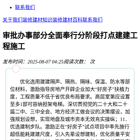
联系我们
关于我们
装修建材知识
装修建材百科
联系我们
审批办事部分全面奉行分阶段打点建建工
程施工
发布时间：2025-08-07 04:25
阅读次数：
次
优化选用建建隔声、隔热、隔味、保温、防水等部
位材料，激励指导房地产开辟企业加大“好房子”扶植力
度，工程质量不低于省优良布局要求。高层室第应设置
至多1部可容纳担架电梯。深切贯彻党的二十大和二十
届二中、三中全会、地方经济工做会议的决策摆设，加
强规划设想，实现地盘及城市资本无效充实操纵；11．
优选建制步队。激励正在“好房子”试点项目中率先施行
超低能耗建建尺度，引入先辈设想建制，优化质量平安