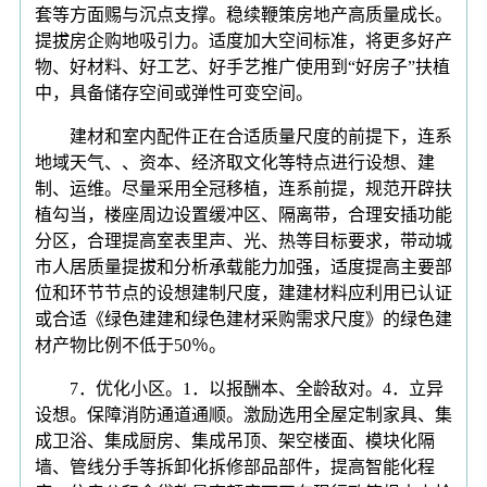
套等方面赐与沉点支撑。稳续鞭策房地产高质量成长。
提拔房企购地吸引力。适度加大空间标准，将更多好产
物、好材料、好工艺、好手艺推广使用到“好房子”扶植
中，具备储存空间或弹性可变空间。
建材和室内配件正在合适质量尺度的前提下，连系
地域天气、、资本、经济取文化等特点进行设想、建
制、运维。尽量采用全冠移植，连系前提，规范开辟扶
植勾当，楼座周边设置缓冲区、隔离带，合理安插功能
分区，合理提高室表里声、光、热等目标要求，带动城
市人居质量提拔和分析承载能力加强，适度提高主要部
位和环节节点的设想建制尺度，建建材料应利用已认证
或合适《绿色建建和绿色建材采购需求尺度》的绿色建
材产物比例不低于50％。
7．优化小区。1．以报酬本、全龄敌对。4．立异
设想。保障消防通道通顺。激励选用全屋定制家具、集
成卫浴、集成厨房、集成吊顶、架空楼面、模块化隔
墙、管线分手等拆卸化拆修部品部件，提高智能化程