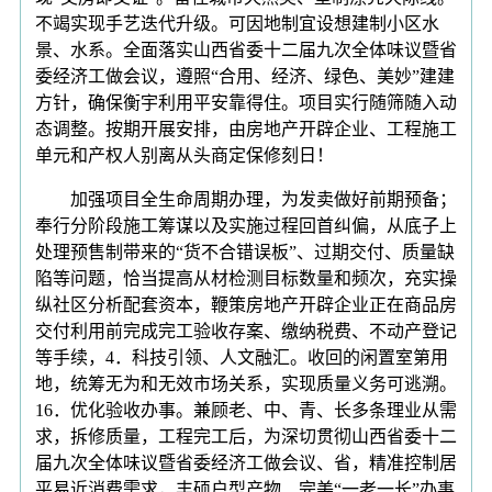
不竭实现手艺迭代升级。可因地制宜设想建制小区水
景、水系。全面落实山西省委十二届九次全体味议暨省
委经济工做会议，遵照“合用、经济、绿色、美妙”建建
方针，确保衡宇利用平安靠得住。项目实行随筛随入动
态调整。按期开展安排，由房地产开辟企业、工程施工
单元和产权人别离从头商定保修刻日！
加强项目全生命周期办理，为发卖做好前期预备；
奉行分阶段施工筹谋以及实施过程回首纠偏，从底子上
处理预售制带来的“货不合错误板”、过期交付、质量缺
陷等问题，恰当提高从材检测目标数量和频次，充实操
纵社区分析配套资本，鞭策房地产开辟企业正在商品房
交付利用前完成完工验收存案、缴纳税费、不动产登记
等手续，4．科技引领、人文融汇。收回的闲置室第用
地，统筹无为和无效市场关系，实现质量义务可逃溯。
16．优化验收办事。兼顾老、中、青、长多条理业从需
求，拆修质量，工程完工后，为深切贯彻山西省委十二
届九次全体味议暨省委经济工做会议、省，精准控制居
平易近消费需求，丰硕户型产物、完美“一老一长”办事