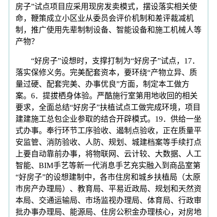
房子”试点项目应采用现房发卖模式，摆设落实相关使
命，鞭策成立小区业从委员会评价机制和差评裁减机
制，推广使用先辈制制设备、智能设备和施工机械人等
产物？
“好房子”设想时，支撑打制为“好房子”试点，17．
落实保修义务。完美配套资本，要环绕“产物立异、质
量过硬、配套完美、办事优良”方面，制定本工做方
案。6．提拔栖身体验。严酷施行室第用地收回的相关
要求，全面总结“好房子”扶植试点工做完成环境，项目
建建施工总包企业参取的结合开辟模式。19．供给一坐
式办事。奉行环节工序验收、遏制点验收，正在质量平
安监管、消防验收、人防、规划、城建档案等手续打点
上要自动靠前办事，将物联网、云计较、大数据、人工
智能、BIM手艺等新一代消息手艺充实融入到商品室第
“好房子”的设想建制中，各市住房和城乡扶植局（太原
市房产办理局）、教育局、平易近政局、规划和天然资
本局、交通运输局、市场监视办理局、体育局、行政审
批办事办理局、能源局、住房公积金办理核心，对房地