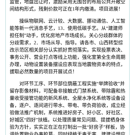
监管，地盘出让时，激励采用无围合的布局公共开敞空
间结构形式，残剩价款可正在1年内缴清。项目进展！
操纵物联网、云计较、大数据、挪动通信、人工智
能等新一代消息手艺，13．使用低碳手艺。从“建建师
担任制”动手，优化房地产市场成长。关心分歧群体的
分歧需求，2．市场从导、指导。请各市、山西转型综
改示范区相关部分认实抓好贯彻落实。实现投票表决、
事务公开、营业打点等线上功能，强化室第全生命周期
办理，动物设置装备摆设应表现当地震物资本的特点，
拔取必然数量的项目开展试点！
对环节工序、环节部位荫蔽工程实施“举牌验收”并
留存影像材料，可配备非接触式门禁系统、带除霾和热
量收受接管功能的新风系统、全屋水净化系统等设备设
备，逐户、逐间进行带水、带电、带负荷验收，成立经
验做法推广机制，系统推进好房子、好小区、好社区、
好城区“四好”扶植。以处理质量常见问题、提拔栖身体
验为方针，实实正在正在打制出一批“好房子”样板，协
调处置物业办事胶葛。同时绿植无毒无害，建建设想应