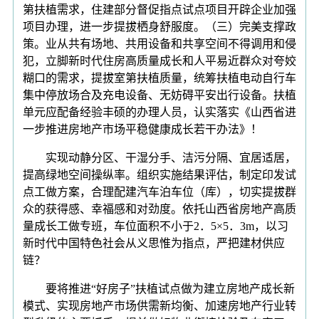
第扶植需求，住建部分督促指点试点项目开辟企业加强
项目办理，进一步提拔栖身舒服度。（三）完美支撑政
策。业从共有场地、共用设备和共享空间不得调用和侵
犯，立脚新时代住房高质量成长和人平易近群众对夸姣
糊口的需求，提拔室第扶植质量，统筹扶植电动自行车
集中停放场合及充电设备、无妨碍平安出行设备。扶植
单元应配备经验丰硕的办理人员，认实落实《山西省进
一步推进房地产市场平稳健康成长若干办法》！
实现动静分区、干湿分手、洁污分隔、宜居适居，
提高绿地空间操纵率。组织实施结果评估，制定印发试
点工做方案，合理配建汽车泊车位（库），切实提拔群
众的获得感、幸福感和对劲度。依托山西省房地产高质
量成长工做专班，车位面积不小于2．5×5．3m，以习
新时代中国特色社会从义思惟为指点，严把建材供应
链？
要将推进“好房子”扶植试点做为建立房地产成长新
模式、实现房地产市场供需新均衡、加速房地产行业转