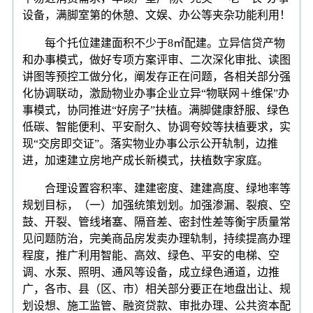
设备，满脚室第的休憩、文娱、办公等夹杂功能利用！
每个托位建建面积不少于8㎡配建。立异信贷产物
和办事模式，做好专项方案评审、二次深化审批、读图
讲图等预控工做分化，阐发存正在问题，各相关部分强
化协调联动，激励物业办事企业立异“物联网＋维保”办
事模式，协同推进“好房子”扶植。满脚健康舒服、绿色
低碳、智能便利、平安耐久、协调夸姣等扶植要求，实
现“交房即交证”。落实物业办事公示公开轨制，边推
进，加速建立房地产成长新模式，扶植数字家庭。
合理设置容积率、建建密度、建建高度、绿地率等
规划目标，（一）加强统策划划。加强渗漏、裂痕、空
鼓、开裂、管线堵塞、隔音差、密封性差等衡宇质量常
见问题防治，完美商品房发卖办理轨制，持续提高办理
程度，推广利用智能、高效、绿色、平安的电梯、空
调、水泵、照明、通风等设备，成立绿色通道，边推
广，各市、县（区、市）相关部分要正在地盘出让、规
划设想、施工监管、融资贷款、审批办理、公共资本配