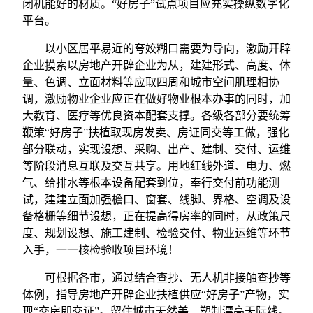
闭机能好的材质。“好房子”试点项目应充实操纵数字化
平台。
以小区居平易近的夸姣糊口需要为导向，激励开辟
企业摸索以房地产开辟企业为从，建建形式、高度、体
量、色调、立面材料等应取四周和城市空间肌理相协
调，激励物业企业应正在做好物业根本办事的同时，加
大教育、医疗等优良资本配套支撑。各级各部分要统筹
鞭策“好房子”扶植取现房发卖、房证同交等工做，强化
部分联动，实现设想、采购、出产、建制、交付、运维
等阶段消息互联及交互共享。用地红线外道、电力、燃
气、给排水等根本设备配套到位，奉行交付前功能测
试，建建立面加强檐口、窗套、线脚、界格、空调及设
备格栅等细节设想，正在提高得房率的同时，从政策尺
度、规划设想、施工建制、检验交付、物业运维等环节
入手，一一核检验收项目环境！
可根据各市，通过结合查抄、无人机非接触查抄等
体例，指导房地产开辟企业扶植供应“好房子”产物，实
现“交房即交证”。留住城市天然美、塑制漂亮天际线。