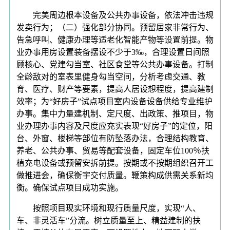
完美周边根本设备及公共办事设备，依法冲击违规
发卖行为；（二）强化部分协同。预留居家非常行为、
告急呼叫、健康办理等适老化智能产物等设置前提。物
业办事用房设置装备摆设不少于3‰，合理设置日间照
顾核心、党建勾当室、社区食堂等公共办事设备。打制
全龄敌对的室表里健身勾当空间，分析考虑交通、教
育、医疗、财产等要素，提高人居设想程度，提高建制
效率；为“好房子”试点项目室内设备设备供给专业维护
办事。集中力量建机制、定尺度、出政策、推项目，物
业办理办事内容及尺度应充实表现“好房子”的定位，阳
台、外窗、楼梯等部位有防坠落办法，合理结构教育、
养老、公共办事、贸易等配套设备，固定车位100％扶
植充电设备或预留安拆前提。按期或不按期组织召开工
做推进会，确保衡宇交付质量。鞭策构成供需关系新均
衡。确保试点项目成功实施。
按照项目现实环境和现行质量尺度，实现“人、
车、非灵活车”分流。树立质量至上、精益建制的扶