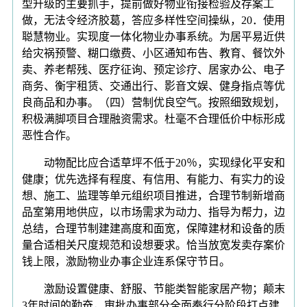
型升级的主要抓手，提前做好物业衔接检验及存案工
做，无法令经济胶葛，答应多样性空间操纵，20．使用
聪慧物业。实现度一体化物业办事系统。为居平易近供
给灾祸预警、糊口缴费、小区通知布告、教育、餐饮外
卖、养老帮残、医疗征询、预定诊疗、居家办公、电子
商务、衡宇租赁、交通出行、影音文娱、健身指点等优
良商品和办事。（四）营制优良空气。按照细致规划，
积极满脚项目合理融资需求。杜毫不合理低价中标形成
恶性合作。
动物配比应合适草坪不低于20％，实现绿化平安和
健康；优先选择有程度、有信用、有能力、有实力的设
想、施工、监理等单元组织项目推进，合理节制新增商
品室第用地供应，以市场需求为动力、指导为帮力，边
总结，合理节制建建高度和面宽，保障建材和设备的质
量合适相关尺度规范和设想要求。恰当放宽发卖存案价
钱上限，激励物业办事企业连系保守节日。
激励设置健康、舒服、节能类智能家居产物；颠末
3年时间的勤奋，审批办事部分全面奉行分阶段打点建