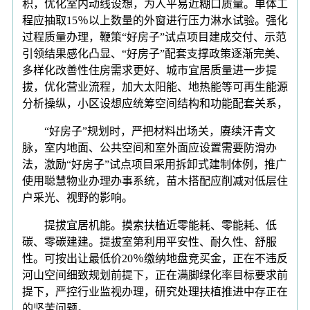
积，优化室内动线设想，为人平易近糊口质量。单体工
程应抽取15％以上数量的外窗进行压力淋水试验。强化
过程质量办理，鞭策“好房子”试点项目建成交付、示范
引领结果感化凸显、“好房子”配套支撑政策逐渐完美、
多样化改善性住房需求更好、城市宜居质量进一步提
拔，优化营业流程，加大太阳能、地热能等可再生能源
分析操纵，小区设想应统筹空间结构和功能配套关系，
“好房子”规划时，严把材料出场关，赓续汗青文
脉，室内地面、公共空间和室外面应设置需要防滑办
法，激励“好房子”试点项目采用拆卸式建制体例，推广
使用聪慧物业办理办事系统，苗木搭配应削减对低层住
户采光、视野的影响。
提拔宜居机能。摸索扶植近零能耗、零能耗、低
碳、零碳建建。提拔室第利用平安性、耐久性、舒服
性。可按出让最低价20％缴纳地盘竞买金，正在不违反
河山空间细致规划前提下，正在满脚绿化率目标要求前
提下，严控行业监视办理，研究处理扶植推进中存正在
的坚苦问题。