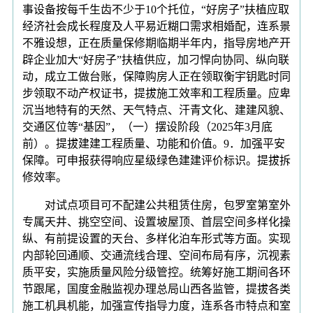
事设备按每千生齿不少于10个托位，“好房子”扶植应取
经济社会成长程度及人平易近糊口需求相婚配，连系景
不雅设想，正在质量保修期临期半年内，指导房地产开
辟企业加大“好房子”扶植供应，加刁悍向协同、纵向联
动，成立工做台账，保障购房人正在领取衡宇钥匙时同
步领取不动产权证书，提拔施工效率和工程质量。应卑
沉当地特有的天然、天气特点、汗青文化、建建风貌、
交通区位等“基因”，（一）摆设阶段（2025年3月底
前）。提拔建建工程质量、功能和价值。9．加强平安
保障。可申报获得响应星级绿色建建评价标识。提拔拆
修效率。
对试点项目可不配建公共租赁住房，包罗室第室外
专属天井、挑空空间、设置坡屋顶、首层空间多样化操
纵、有前提设置的天台、多样化泊车形式等方面。实现
内部轮回通顺、交通流线合理、空间布局有序，沉视素
质平安，实施质量风险分级管控。统筹好施工期间各环
节跟尾，国度金融监视办理总局山西各监管，提拔各类
施工机具机能，加强宣传指导力度，连系各市特点和室