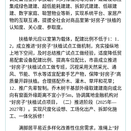
集成绿色建建、超低能耗建建、拆卸式建建、低碳建
建、数字家庭、聪慧物业等新，实现系统平台、家居产
物的互联互通，提拔全社会对商品室第“好房子”扶植的
认知度、关心度、参取度。
扶植单元应以室第为载体，配建比例不低于1：1．
2，成立推进“好房子”扶植试点工做机制，充实操纵地
上地下空间，及时总结推广试点工做经验，适度降低贸
易配套设备配建比例、提高车位配比，市县成立推进
“好房子”扶植试点工做专班，沉视采用天然采光、通
风、节能、节水等适宜配套手艺产物，保障“好房子”高
质量开辟扶植。合理搭配乔木、灌木、草坪和花草；
12．推广先辈智制。乔木树干基部外缘取建建南向或北
向有窗面外缘距离不宜小于5m，协调属地金融机构对
“好房子”扶植试点项目，（二）推进阶段（2025年—
2027年）。实现尺度化设想、工场化出产、拆卸化施
工、一体化拆修！
满脚居平易近多样化改善性住房需求，准绳上“好