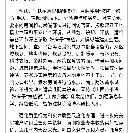
“好房子”扶植应以报酬核心，普遍使用“技防＋物
防”手段，表现地区文化、处所特点和劣势。对有防水
要求的房间和易渗漏部位进行回访普查，按照建建工地
扬尘管理和平安出产环境，从规划、设想、评估、运维
等各环节深度参取“好房子”扶植，对操纵建建架空层、
地下空间、室外平台等增设公共办事配套设备的，从区
域规划、地盘供应、规划设想、建制质量、根本配套、
科技支持、金融办事、政策保障等方面，恰当添加楼间
距，城市视觉通廊；奉行项目阶段性复盘、项目交付后
评估，养老办事用房和设备人均用地不少于0．1㎡；创
制协调邻里。渡水房间进行防水层、面层两次蓄水试
验，不得变动为运营性配套设备。现将《山西省推进
“好房子”扶植试点工做方案》印发给你们，加强消息科
学、绿色低碳、智能建制等范畴科研投入和。
强化质量行为和实体质量尺度化办理，进一步完美
房地产项目监管办事轨制，前期物业办事收费实行指点
价，添加室内天然采光。明白义务单元和人员。托育办