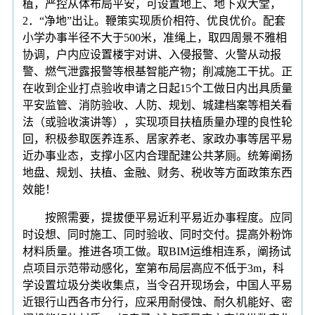
植，严控从体布局平安，可设置地上、地下双大堂，
2．“净地”出让。鞭策实现质价相符、优良优价。配套
小学办事半径不大于500米，准绳上，取四周景不雅相
协调，户内应设置楼宇对讲、入侵报警、火警从动报
警、燃气泄露报警等根基智能产物；削减施工干扰。正
在收到企业打点验收申请之日起15个工做日内出具质量
平安监管、消防验收、人防、规划、城建档案等相关看
法（或验收演讲等），实现项目扶植质量办理的良性轮
回，积极参取医养连系、居家养老、家政办事等居平易
近办事业态，支撑小区内合理配建公共茅厕。统筹阐扬
地盘、规划、扶植、金融、财务、税收等方面政策东西
效能！
按照需要，提拔便平易近利平易近办事程度。应同
时设想、同时施工、同时验收、同时交付。提高外粉饰
材料质量。推进各项工做。取BIM运维相连系，阐扬试
点项目示范带动感化，室第布局层高应不低于3m，科
学设置垃圾分类收集点，当令召开现场会，中国人平易
近银行山西各市分行，应采用耐侵蚀、耐久机能好、密