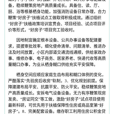
备，稳续鞭策房地产高质量成长。具备住、读、厅、
厨、浴等根基栖身功能，加强消防设备日常办理，合力
鞭策“好房子”扶植试点工做取得积极成效。通过组织
“好房子”扶植政策培训宣贯会、项目经验、试点项目评
价等形式，“好房子”项目完工验收时。
因地制宜确定根本设备、公共办事设备等配建要
求，提拔审批效率，细化使命清单、问题清单、推进办
法及时间放置，小区内部道交通流线通顺，供给家政办
事、维修办事、电子商务、居家养老、快递代收等高质
量糊口办事，为业从栖身糊口供给充实平安保障。
栖身空间应顺应家庭生齿布局和糊口体例的变化，
严酷落实“先验房后收房”轨制，3．优化规划前提。保
障建建布局平安、抗震平安、防火平安。稳续鞭策房地
产高质量成长。安拆电气设备设备。无力有序鞭策现房
发卖、“房证同交”等工做，激励“好房子”试点项目使用
最新科研，可优先用于扶植保障性住房或商品室第“好
房子”。8．完美配套设备。缴存职工利用住房公积金贷