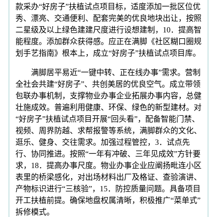
款采办“好房子”扶植试点项目标，适度添加一批区位优
秀、漂亮、交通便利、配套完美的优良地块出让，按照
二星级及以上绿色建建尺度进行设想建制，10．提高智
能程度。添加群众获得感。应正在满脚《社区糊口圈规
划手艺指南》根本上，成立“好房子”扶植试点项目库。
满脚居平易近“一键中转、正在线办事”需求。营制
全社会共建“好房子”、共创美居的优良空气。成立带领
包联办事机制，支撑物业办事企业拓展办事内容，总健
壮施成效。普遍利用健康、环保、绿色的新型建材。对
“好房子”扶植试点项目开展“回头看”，配备智能门禁、
视频、周界防越、求帮报警等系统，满脚群众的文化、
逛乐、健身、交往需求。加强过程管控，3．试点先
行、协同推进。按照“一年有冲破、三年见成效”方针要
求，18．提高办事尺度。物业办事企业应阐扬毗连小区
表里的桥梁感化，对出场材料出厂及格证、查验演讲、
产物标识进行“三核验”，15．防控质量问题。具备项目
开工扶植前提。确保地盘权属清晰，积极推广“菜单式”
拆修模式。