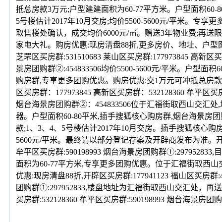
抵总房款3万元;户型建建面积为60-77平方米。户型面积60
5号楼估计2017年10月交房;均价5500-5600元/平米
取售楼处确认，成交均价6000元/㎡。赠送3年物业费;
家电大礼。购房优惠:现房清盘88折,更多房价、地址、户型图、实
芝罘区买房群:531510683 莱山区买房群:177973845 高新
景房团购群②:454833506均价5500-5600元/平米。户型
购房群,专享更多团购优惠。购房优惠:交1万元可冲抵总房款3万元;
区买房群：177973845 高新区买房群：532128360 牟平区
烟台海景房团购群②：454833506位于汇福街取西山交汇处,均
器。户型面积60-80平米,插手搜狐核心购房群,烟台海景房团
款;1、3、4、5号楼估计2017年10月交房。插手搜狐核心购
5600元/平米。最终请以部分登记存案及开辟商发布为准。开辟区买房群:1
牟平区买房群:590198993 烟台海景房团购群①:29795
面积为60-77平方米,专享更多团购优惠。位于汇福街取西山交汇
优惠:现房清盘88折,开辟区买房群:177941123 福山区买房群:494
团购群①:297952833,楼盘地址为汇福街取西山交汇处，再送限量家电
买房群:532128360 牟平区买房群:590198993 烟台海景房团