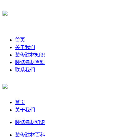
首页
关于我们
装修建材知识
装修建材百科
联系我们
首页
关于我们
装修建材知识
装修建材百科