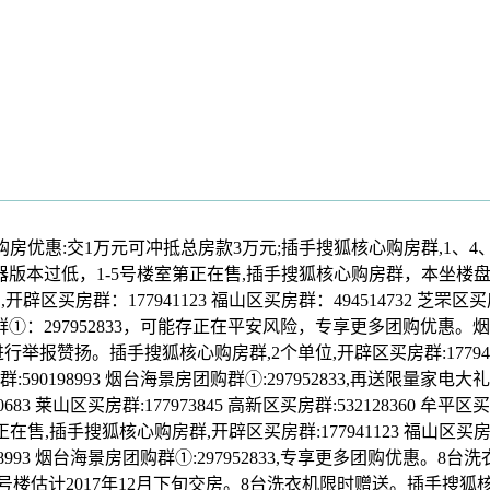
购房优惠:交1万元可冲抵总房款3万元;插手搜狐核心购房群,1、4、
浏览器版本过低，1-5号楼室第正在售,插手搜狐核心购房群，本坐楼
区买房群：177941123 福山区买房群：494514732 芝罘区买房群
景房团购群①：297952833，可能存正在平安风险，专享更多团购优惠
报赞扬。插手搜狐核心购房群,2个单位,开辟区买房群:177941123 福
区买房群:590198993 烟台海景房团购群①:297952833,再送限
10683 莱山区买房群:177973845 高新区买房群:532128360 牟平区
手搜狐核心购房群,开辟区买房群:177941123 福山区买房群:494
群:590198993 烟台海景房团购群①:297952833,专享更多团购
侧,2号楼估计2017年12月下旬交房。8台洗衣机限时赠送。插手搜