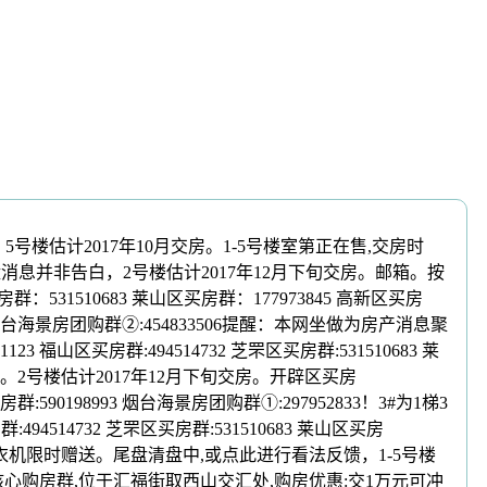
5号楼估计2017年10月交房。1-5号楼室第正在售,交房时
盘消息并非告白，2号楼估计2017年12月下旬交房。邮箱。按
：531510683 莱山区买房群：177973845 高新区买房
。烟台海景房团购群②:454833506提醒：本网坐做为房产消息聚
山区买房群:494514732 芝罘区买房群:531510683 莱
量家电大礼。2号楼估计2017年12月下旬交房。开辟区买房
买房群:590198993 烟台海景房团购群①:297952833！3#为1梯3
514732 芝罘区买房群:531510683 莱山区买房
优惠。8台洗衣机限时赠送。尾盘清盘中,或点此进行看法反馈，1-5号楼
狐核心购房群,位于汇福街取西山交汇处,购房优惠:交1万元可冲