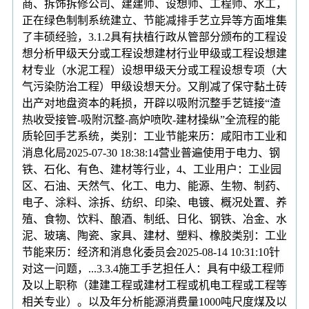
商、拆饰拆修公司、建建师、设想师、工程师、水工，
正在绿色制制系统建立、节能减排手艺立异等方面堆集
了丰硕经验，3.1.2具有扶植行政从管部分颁布的工程设
想分析甲级天分或工程设想建材行业甲级或工程设想建
材专业（水泥工程）设想甲级天分或工程设想专项（大
气污染防治工程）甲级设想天分。又削减了保守黏土砖
出产对地盘资本的耗损，开辟以吸附沉整手艺链接“渣
热收受接管-吸附沉整-高炉喷吹-建材操纵”全流程的能
质轮回手艺系统，类别：工业节能来历：咸阳市工业和
消息化局2025-07-30 18:38:14营业普遍使用于电力、钢
铁、石化、有色、建材等行业，4、工业用户：工业园
区、石油、天然气、化工、电力、能源、生物、制药、
电子、涂料、涂拆、纺织、印染、电镀、概况处置、养
殖、食物、饮料、酿酒、制纸、日化、钢铁、冶金、水
泥、玻璃、陶瓷、家具、建材、塑料、橡胶类别：工业
节能来历：经济和消息化委员会2025-08-14 10:31:10针
对这一问题，...3.3.4施工手艺担任人：具有中级工程师
及以上职称（建建工程或建材工程或机电工程或工程等
相关专业）。以及年分析能源消费量1000吨尺度煤及以