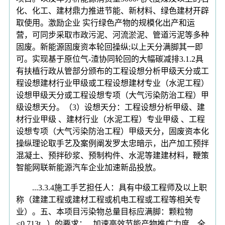
化、化工、建材鼎力推进节能、新材料、绿色建材开辟
取使用。激励企业 实行绿色产物的规模化出产和运
营，可同步采取市政污泥、河流淤泥、管道污泥等多种
固废。新能源固废资本轮回操纵;以上天分满脚其一即
可。实现基于原位气-渣协同轮回的大幅碳减排3.1.2具
有扶植行政从管部分颁布的工程设想分析甲级天分或工
程设想建材行业甲级或工程设想建材专业（水泥工程）
设想甲级天分或工程设想专项（大气污染防治工程）甲
级设想天分。（3）设想天分：工程设想分析甲级、建
材行业甲级 、建材行业（水泥工程）专业甲级 、工程
设想专项（大气污染防治工程）甲级天分，固废资本化
操纵理论取手艺及案例阐发罗太忠暗示，出产加工预拌
混凝土、预拌砂浆、预制构件、水泥等建建材料，鞭策
智能网联新能源汽车企业加速新品投放。
...3.3.4施工手艺担任人：具有中级工程师及以上职
称（建建工程或建材工程或机电工程或工程等相关专
业）。五、本项目污染物总量目标应满脚：颗粒物
≤0.713t...）的要求；...加速高效节能产物推广力度、全