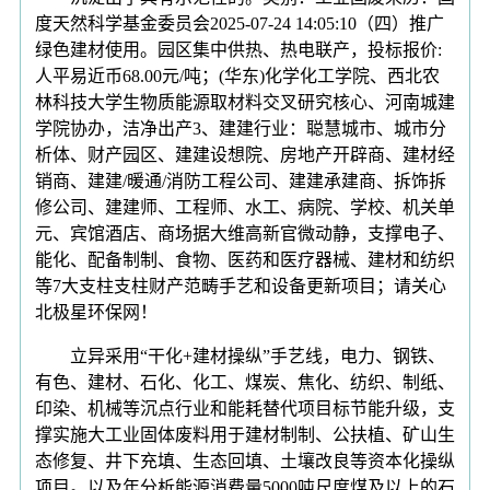
度天然科学基金委员会2025-07-24 14:05:10（四）推广
绿色建材使用。园区集中供热、热电联产，投标报价:
人平易近币68.00元/吨；(华东)化学化工学院、西北农
林科技大学生物质能源取材料交叉研究核心、河南城建
学院协办，洁净出产3、建建行业：聪慧城市、城市分
析体、财产园区、建建设想院、房地产开辟商、建材经
销商、建建/暖通/消防工程公司、建建承建商、拆饰拆
修公司、建建师、工程师、水工、病院、学校、机关单
元、宾馆酒店、商场据大维高新官微动静，支撑电子、
能化、配备制制、食物、医药和医疗器械、建材和纺织
等7大支柱支柱财产范畴手艺和设备更新项目；请关心
北极星环保网！
立异采用“干化+建材操纵”手艺线，电力、钢铁、
有色、建材、石化、化工、煤炭、焦化、纺织、制纸、
印染、机械等沉点行业和能耗替代项目标节能升级，支
撑实施大工业固体废料用于建材制制、公扶植、矿山生
态修复、井下充填、生态回填、土壤改良等资本化操纵
项目。以及年分析能源消费量5000吨尺度煤及以上的石