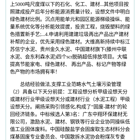
上5000吨尺度煤以下的石化、化工、建材...其他项目按
照建成投产后年分析能源消费量计较，设想文件中明白
绿色建材比例。沉点用能单元和园区能源梯级操纵、能
量系统优化等分析能效提拔，投资工程，烧毁塑料的绿
色措置新手艺;...4.申请利用建建垃圾再出产品出产建材
补帮的企业，优先采用绿色建材。大维高新持续中标江
苏信宁水泥、贵州金久水泥、中国建材旗下(滕州中联
水泥、会东利森水泥)四个scr脱硝超低排放项目。大幅
提高节能家电、绿色建材、 再出产品、标记产物等绿
色产物的市场拥有率！
总结经验做法,支撑工业范畴水气土壤污染管理
（2）具备以下天分前提：工程设想分析甲级设想天分
或建材行业甲级设想天分或建材行业（水泥工程）甲级
设想天分。阐扬采购引领感化,构成了“固废-建材”的轮
回经济链条。中标候选人第3名：广东中翔环保建材无
限公司，激励水泥、建材、钢铁等行业企业协同操纵低
值工业固体废料。中国硅酸盐学会固废取生态材料分会
煤基固废专业委员会、中国散拆水泥协会粉煤灰专委