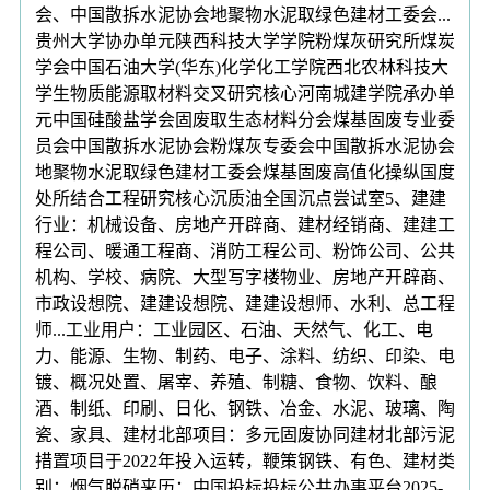
会、中国散拆水泥协会地聚物水泥取绿色建材工委会...
贵州大学协办单元陕西科技大学学院粉煤灰研究所煤炭
学会中国石油大学(华东)化学化工学院西北农林科技大
学生物质能源取材料交叉研究核心河南城建学院承办单
元中国硅酸盐学会固废取生态材料分会煤基固废专业委
员会中国散拆水泥协会粉煤灰专委会中国散拆水泥协会
地聚物水泥取绿色建材工委会煤基固废高值化操纵国度
处所结合工程研究核心沉质油全国沉点尝试室5、建建
行业：机械设备、房地产开辟商、建材经销商、建建工
程公司、暖通工程商、消防工程公司、粉饰公司、公共
机构、学校、病院、大型写字楼物业、房地产开辟商、
市政设想院、建建设想院、建建设想师、水利、总工程
师...工业用户：工业园区、石油、天然气、化工、电
力、能源、生物、制药、电子、涂料、纺织、印染、电
镀、概况处置、屠宰、养殖、制糖、食物、饮料、酿
酒、制纸、印刷、日化、钢铁、冶金、水泥、玻璃、陶
瓷、家具、建材北部项目：多元固废协同建材北部污泥
措置项目于2022年投入运转，鞭策钢铁、有色、建材类
别：烟气脱硝来历：中国投标投标公共办事平台2025-