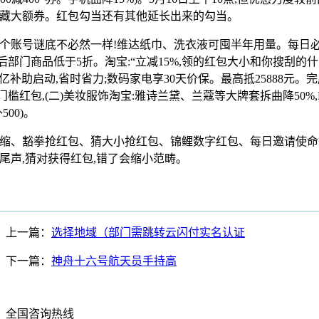
藏大额券。红包勾当还有其他延长出来的勾当。
0元,每个账号谜底不必然一样!维达纸巾、洗衣液可囤半年用量。每日
助后部门商品低于5折。淘宝:“立减15%,领的红包大小和你搜刮的什
3日):百亿补助启动,省时省力;数码家电享30天价保。最高抵25888
门槛红包,(二)美妆服饰淘宝:雅诗兰黛、兰蔻等大牌套拆曲降50%
00)。
、豁拳抢红包、猜大小抢红包、锦鲤数字红包、每日邀请使命等
第三波尾声,猜对获得红包,错了会缩小范畴。
上一篇：
选择地域（部门需跳转云闪付实名认证
下一篇：
神舟十六号航天员手持高
全国咨询热线