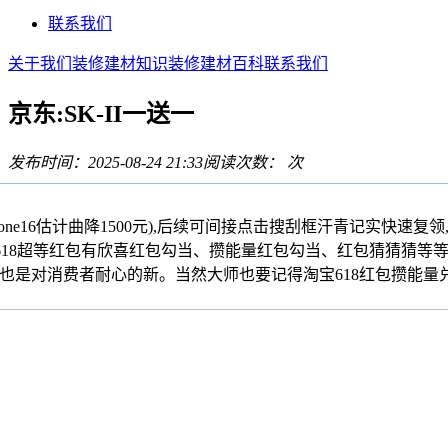
联系我们
关于我们
装修建材知识
装修建材百科
联系我们
京东:SK-II一送一
发布时间：2025-08-24 21:33
阅读次数：
次
ne16估计曲降1500元),后续可间接点击搜刮框汗青记实快速复领
淘宝618超等红包有欣喜红包勾当、攒能量红包勾当、红包猜猜猜等等
字,也是对消费者耐心的新。当然大师也要记得淘宝618红包攒能量兑换