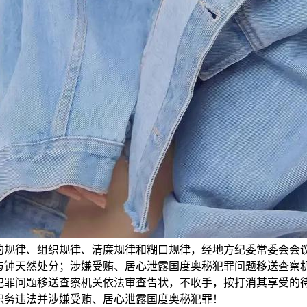
的规律、组织规律、清廉规律和糊口规律，经地方纪委常委会会
与钟天然处分；涉嫌受贿、居心泄露国度奥秘犯罪问题移送查察
犯罪问题移送查察机关依法审查告状，不收手，按打消其享受的
职务违法并涉嫌受贿、居心泄露国度奥秘犯罪！