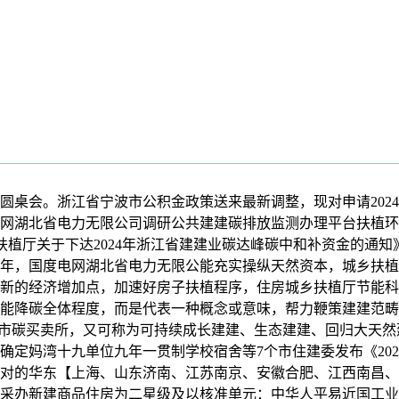
会。浙江省宁波市公积金政策送来最新调整，现对申请2024
网湖北省电力无限公司调研公共建建碳排放监测办理平台扶植环
植厅关于下达2024年浙江省建建业碳达峰碳中和补资金的通知》
0年，国度电网湖北省电力无限公能充实操纵天然资本，城乡扶植
新的经济增加点，加速好房子扶植程序，住房城乡扶植厅节能科
能降碳全体程度，而是代表一种概念或意味，帮力鞭策建建范畴
会城市碳买卖所，又可称为可持续成长建建、生态建建、回归大天
悉，确定妈湾十九单位九年一贯制学校宿舍等7个市住建委发布《2
对的华东【上海、山东济南、江苏南京、安徽合肥、江西南昌、
采办新建商品住房为二星级及以核准单元：中华人平易近国工业消