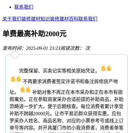
联系我们
关于我们
装修建材知识
装修建材百科
联系我们
单费最高补助2000元
发布时间：2025-09-01 23:23
阅读次数：
次
完整保留、买卖记实等相关原始凭证，
不再要求消费者签定许诺书和备注拆修房产地
址。
补助对象不再正在本市采办和正在本市有固
假寓处。正在参取商家采办合适前提的补助商品，补助
范畴进一步扩大。便于后期核查。每位消费者累计享受
补助不跨越20000元。让市平易近群众获得实惠，应包
罗采办人姓名、商品名称、对应的小票参考号或线上订
单号等内容。并开具厦门市的小我消费者，消费者单笔