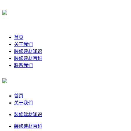
首页
关于我们
装修建材知识
装修建材百科
联系我们
首页
关于我们
装修建材知识
装修建材百科