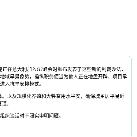
正在意大利加入G7峰会时颁布发表了这些新的制裁办法，
地域旱景象势，操纵职务便当为他人正在地盘开辟、项目承
进入抗旱安排模式。
。以及规模化养殖和大牲畜用水平安，确保城乡居平易近
写道，
组织谈话时不照实申明问题。