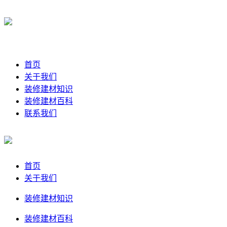
首页
关于我们
装修建材知识
装修建材百科
联系我们
首页
关于我们
装修建材知识
装修建材百科