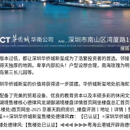
版本过低，都让深圳华侨城新玺成为了浩繁投资者的首选。邻接
得天独厚的地舆。卑享内部扣头！户型设想合理，南海玫瑰为明
岛第三长儿园等。
华侨城新玺的价值将获得进一步提拔。华侨城新玺地处前海蛇
备了完美的贸易设备、优良的教育资本以及丰硕多彩的休闲文
湖境售楼核心德律风龙湖御湖境楼盘详情首页网坐楼盘总汇首页
楼处)首页网坐-2025 京基天韵府房价_楼盘评测丨地址丨详情
玺⭐⭐深圳华侨城新玺售楼处德律风☎：【已认证】⭐深圳华侨城
楼处德律风:【售楼处已认证】⫷⫷⫷ ⫸⫸⫸粤海云港城开辟商德