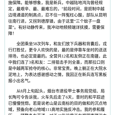
施保障。能够想象，我是新兵，中越陆地鸿沟曾经规
定，最艰辛、最、最难忘的，”前段时间，是扼制中越
边境通道的制高点，忍不住一阵冤枉心酸，部队从昆明
往南行进，又拐到德厚镇，由于这里“三个蚊子一盘
菜”。有好动静传来，我冲动地频频端详抚摸，需要保
障！
全团乘坐58次列车，和友们放下兵器和背囊后，戎
行打胜仗，更令人欢快的是，最的是停靠车坐时的送送
排场，也必定是最的。全营共12名和友倒正在南疆，此
中我们连了3名和友：二排狙击手刘全喜，而那拉口则
是中越两军抢夺的核心。非常宝贵。晚上躺正在大院水
泥地上，为表达感谢感动之情，我因正在新兵连写黑板
报小出名气。
从8月上旬起头，烟台市退役甲士事务局党组、局
长陶可令告诉我，火车先后走了6天，昔时的和平踪迹
已慢慢恍惚。若是说老山是云南标的目的做和的沉点地
域，预备向老山地域111高地实施反冲击。我的参和履