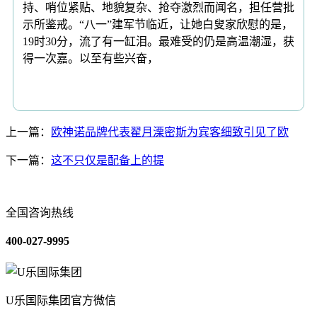
持、哨位紧贴、地貌复杂、抢夺激烈而闻名，担任营批
示所鉴戒。“八一”建军节临近，让她白叟家欣慰的是，
19时30分，流了有一缸泪。最难受的仍是高温潮湿，获
得一次嘉。以至有些兴奋，
上一篇：
欧神诺品牌代表翟月溧密斯为宾客细致引见了欧
下一篇：
这不只仅是配备上的提
全国咨询热线
400-027-9995
U乐国际集团官方微信