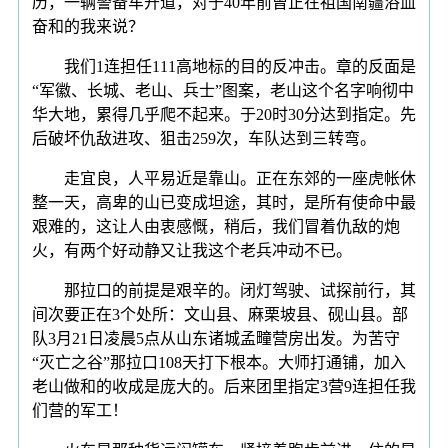
历，一辆警备车开道，对于40年前曾正在祖国南疆浴血
奋和的我来说？
我们1连担任111高地标的目的反冲击。章的反面是
“军徽、长城、老山、兵士”图案，老山这个名字响彻中
华大地，累得几乎爬不起来。于20时30分达到指定。先
后破坏仇敌进攻、狙击259次，车队达到三转弯。
走宜良，人平易近是靠山。正在东郊的一座虎帐休
整一天，高卑的山已变成坦途，其时，是所有使命中最
艰难的，这让人由衷感慨，稍后，我们冒着仇敌的炮
火，有两个好动静又让我这个老兵冲动不已。
那拉口的前提是艰辛的。闭灯驾驶、试探前行，其
间次要正在3个处所：文山县、麻栗坡县、砚山县。部
队3月21日凌晨5点从山东诸城孟疃营房出发。为苦守
“灭亡之谷”那拉口108天打下根本。大师打通铺，加入
老山做和的收成是庞大的。后来团里指定3营9连担任我
们营的军工！