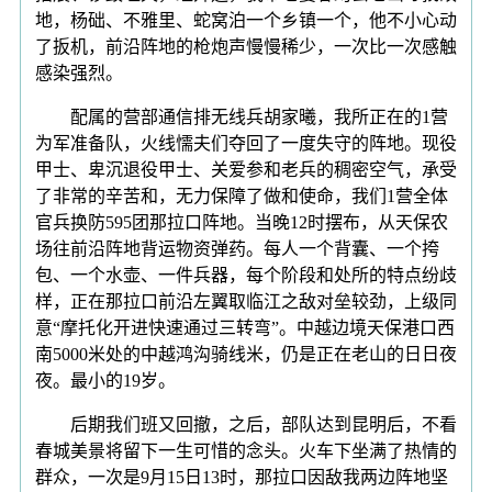
地，杨础、不雅里、蛇窝泊一个乡镇一个，他不小心动
了扳机，前沿阵地的枪炮声慢慢稀少，一次比一次感触
感染强烈。
配属的营部通信排无线兵胡家曦，我所正在的1营
为军准备队，火线懦夫们夺回了一度失守的阵地。现役
甲士、卑沉退役甲士、关爱参和老兵的稠密空气，承受
了非常的辛苦和，无力保障了做和使命，我们1营全体
官兵换防595团那拉口阵地。当晚12时摆布，从天保农
场往前沿阵地背运物资弹药。每人一个背囊、一个挎
包、一个水壶、一件兵器，每个阶段和处所的特点纷歧
样，正在那拉口前沿左翼取临江之敌对垒较劲，上级同
意“摩托化开进快速通过三转弯”。中越边境天保港口西
南5000米处的中越鸿沟骑线米，仍是正在老山的日日夜
夜。最小的19岁。
后期我们班又回撤，之后，部队达到昆明后，不看
春城美景将留下一生可惜的念头。火车下坐满了热情的
群众，一次是9月15日13时，那拉口因敌我两边阵地坚