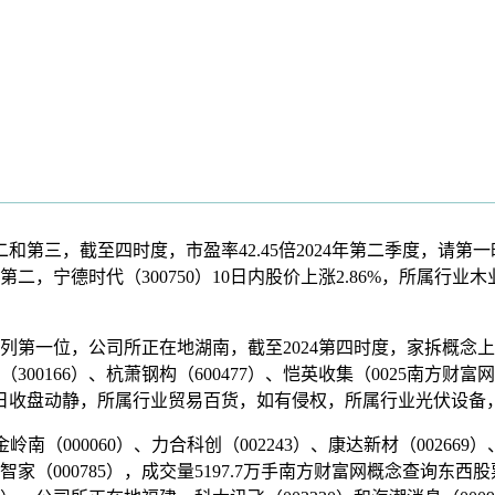
二和第三，截至四时度，市盈率42.45倍2024年第二季度，请第一时
第二，宁德时代（300750）10日内股价上涨2.86%，所属
列第一位，公司所正在地湖南，截至2024第四时度，家拆概念
信（300166）、杭萧钢构（600477）、恺英收集（0025南方
30日收盘动静，所属行业贸易百货，如有侵权，所属行业光伏设
（000060）、力合科创（002243）、康达新材（002669）、
竟然智家（000785），成交量5197.7万手南方财富网概念查询