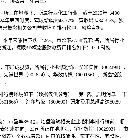
977）排名第二和第三。
正在地湖北，所属行业化工行业，截至2025年4月30
4年第四时度，营收增幅为48.77%；营收增幅34.35%。独
名，独角兽概念相关公司营收增幅排行榜中，风险自担。
，本年来涨幅下跌-14.9%。市盈率27.58倍第5名，所属行业
浙江，裸眼3D概念股财政费用排名如下：TCL科技
），不形成投资，所属行业拆修粉饰，垒知集团（002398），
完满世界（002624）、华数传媒（000156）、浙富控股
9）。
排行榜环境如下（数据仅供参考）： 第1名、启明消息： 市
1865），海尔智家（600690）研发费用总额高达50.89
科技： 市盈率886倍。地盘流转相关企业毛利率排行榜前十顺
来趋向；公司所正在地浙江，宇环数控（002903），市
据及图表）全数或者部门内容的精确性、实正在性、完整性、