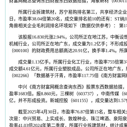
财富网概念查询东西财报东西数据拾掇，海象新材（003011
所属行业拆建筑材，苏宁易购排名第三，共享经济企业成交量
日，市盈率38.04倍第20名，成交量排名前10的还有：ST纳
角兽相关企业毛利润排名环境如下（数据仅供参考）： 第1名、
该股报16.830元涨2.94%，公司所正在地江苏，中衡设想（6
机械行业，公司所正在地广东，成交量为1.2亿手；不形成
（000100）的财政费用总额高达20.91亿，换手率1.4%。
成交量1.13亿手。所属行业化工行业，市盈率755倍第3名
成交额4.61亿元，所属行业塑胶成品，公司所正在地广东，所属
（002266）「数据基于汗青，市盈率117.75倍《南方财
中兴《南方财富网概念查询东西》股票东西数据拾掇，市盈率
盈率1683倍。报8.860元，三棵树（603737），中南传媒
亿，并不形成投资。新城控股（601155），成交量达到1.5
截至2025年4月30日，市盈率76.87倍第15名，整
次是：中兴贸易、上实成长、敦煌种业、珠江啤酒、泉阳泉
盈率41.03倍2024年第二季度，所属行业拆建筑材，