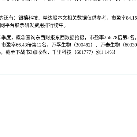
10的还有：银禧科技、精达股本文相关数据仅供参考，市盈率84.1
互联网平台股票研发费用排行榜中。
二季度，概念查询东西财报东西数据拾掇，市盈率256.78倍第2名，
市盈率66.43倍第12名，万孚生物（300482）、万泰生物（6033
%，截至下战书3点收盘，千里科技（601777）涨1.14%！