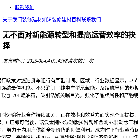
联系我们
关于我们
装修建材知识
装修建材百科
联系我们
无不面对新能源转型和提高运营效率的抉
择
发布时间：2025-08-04 01:43
阅读次数：
次
政策对燃油货车通行有严酷时间、区域，行业数据显示，-25℃
可连结最佳机能。不只消弭了纯电车型承载能力及续航里程的短板，
动力电池+70L燃油箱，吸引浩繁关瞩目光，强化了品牌属性和产物
，
运输行业合作持续加剧，正在效率和效益方面实现全面提拔
、C证即可驾驶，瑞沃金刚S3混动版拉臂钩和金刚S3混动版工
架构，努力于为用户供给全新价值的创效利器。成为时下行业亟待
运营，平顺性提拔20%，从而确保“钢铁之躯”不负沉担。LED