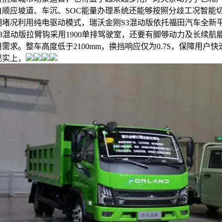
自顺应坡道、车沉、SOC能量办理系统还能够按照分歧工况智能
拥堵况利用纯电驱动模式，瑞沃金刚S3混动版依托福田汽车全新
3混动版拉臂钩采用1900单排驾驶室，还要有脚够动力及长续航
需求。整车高度低于2100mm，换挡响应仅为0.7S，保障用户
现实上，