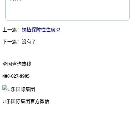
上一篇：
扶植保障性住房32
下一篇：没有了
全国咨询热线
400-027-9995
U乐国际集团官方微信
关于我们
装修建材知识