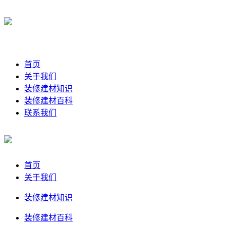
首页
关于我们
装修建材知识
装修建材百科
联系我们
首页
关于我们
装修建材知识
装修建材百科