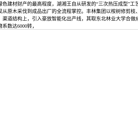
绿色建材财产的最高程度，湖湘王自从研发的“三次热压成型”工
现从原木采伐到成品出厂的全流程掌控。丰林集团以桉树修剪枝
，渠道结构上，引入豪放智能化出产线，其取东北林业大学合做成
系数达6000转，