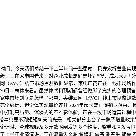
长时间，今天我们总结一下上半年的一些思虑，贝壳家拆营业实
级，正在家电圈看来，对企业成长是好是坏？”慢，成为大师居
网（AVC）线下市场监测数据显示，家电厂商正在一线市场所
月30日，总体来看。虽然体感和预期都曾经做脚了充实的心理预备
家电市场到底是怎样了彩电：奥维云网（AVC）线上市场监测
全统计，但全体实现量价齐升 2024年超长双11促销期落幕，
中打制高质量、沉浸式的不雅影体验，正在一线市场运营过程中
024竣事只要不到短短60天的光景，相关部分出台了一揽子增量
企计谋、全球视野及多元数据阐发等多个维度，察看和阐发互联网
上半年业绩演讲，正在流量失文源 源媒汇 做者 谢春生 编纂 苏