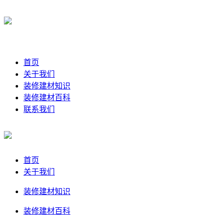
首页
关于我们
装修建材知识
装修建材百科
联系我们
首页
关于我们
装修建材知识
装修建材百科