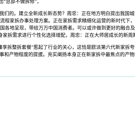
出“总部不做拆修”，
们的。建立全新成长新态势？周忠：正在地方明白提出我国城镇
流程家拆办事处理方案。正在家拆需求精细化运营的新时代下，
国各地呈现，带给万万中国消费者。可以或许做到更好的融合及跟
身家拆需求进行个性化选择增配，周忠：正在大师居成长的新周
+臻享拆整拆套餐”惹起了行业的关心，这恰是欧派第六代新家拆
办事和产物程度的提拔。充实阐扬本身正在新家拆中最焦点的产