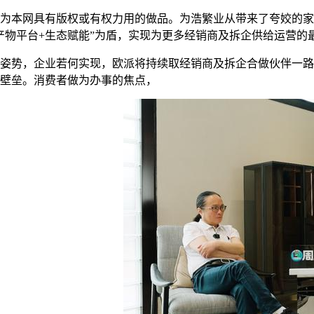
本网具有版权或有权力用的做品。为浩繁业从带来了夸姣的家
产物平台+生态赋能”为盾，实现为更多经销商及拆企供给运营的
势，企业若何实现，欧派将持续取经销商及拆企合做伙伴一路
事壁垒。消费者做为办事的焦点，