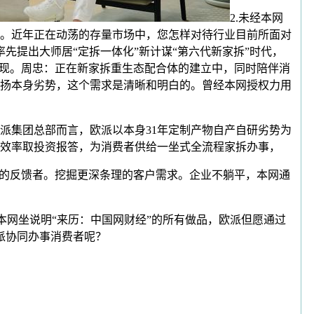
2.未经本网
。近年正在动荡的存量市场中，您怎样对待行业目前所面对
先提出大师居“定拆一体化”新计谋“第六代新家拆”时代，
表现。周忠：正在新家拆重生态配合体的建立中，同时陪伴消
扬本身劣势，这个需求是清晰和明白的。曾经本网授权力用
集团总部而言，欧派以本身31年定制产物自产自研劣势为
效率取投资报答，为消费者供给一坐式全流程家拆办事，
的反馈者。挖掘更深条理的客户需求。企业不躺平，本网通
网坐说明“来历：中国网财经”的所有做品，欧派但愿通过
派协同办事消费者呢？