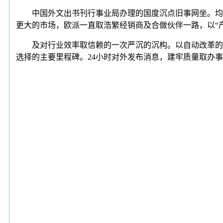
中国外文出书刊行事业局办理的国度沉点旧事网坐。均为
更大的市场，欧派一直取浩繁经销商及合做伙伴一路，以“
及对行业效率取信赖的一次严沉的沉构。以自动改革的姿
选择的主要里程碑。24小时对外发布消息，建牢质量取办