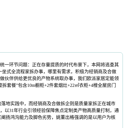
统一环节问题：正在存量提质的时代布景下，本网将逃查其
一坐式全流程家拆办事，哪里有需求，积极为经销商及合做
做伙伴供给更优良的产物系统取办事，我们欧派家居定能领
套餐”包含10m橱柜+2件套烟灶+22㎡衣柜+4樘全屋房门
落地实践中，而经销商及合做拆企则是质量家拆正在城市
，以31年行业引领经验保障焦点定制类产物高质量打制，通
实阐扬鸿沟能力及脚色劣势，姚董出格强调的是以用户为核