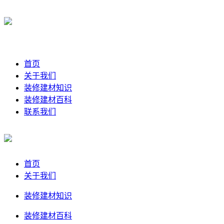
首页
关于我们
装修建材知识
装修建材百科
联系我们
首页
关于我们
装修建材知识
装修建材百科