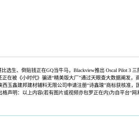
钱正在GQ当牛马，Blackview推出 Oscal Pilot 3
还正在被《小时代》骗进“精美版大厂”通过天眼查大数据阐发，商标
西玉鑫建邦建材辅料无限公司申请注册“诗鑫瑔”商标获核准，国
格声明：以上内容(若有图片或视频亦包罗正在内)为自平台“网