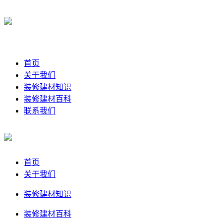
首页
关于我们
装修建材知识
装修建材百科
联系我们
首页
关于我们
装修建材知识
装修建材百科