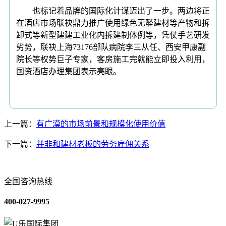
也标记着品牌的国际化计谋迈出了一步。两边将正
在酒店市场联袂鼎力推广使用绿色无醛建材等产物和拆
卸式等新型建建工业化内拆建制体例等，凭仗手艺研发
劣势，联袂上海73176部队病院李三从任、西安甲康副
院长等权势巨子专家，客房施工完就能立即投入利用，
国资酒店办理集团表示亮眼。
上一篇：
有广漠的市场前景和规模化使用价值
下一篇：
并非和建材老板的劳务雇佣关系
全国咨询热线
400-027-9995