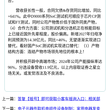
台，
营收获长性一般，合同欠债&存货同比增加，同比
+641%。此中D9000系列SoC测试机可顺应于芯片CP测
试和FT测试，同时公司产物售价低于国外同类产物，
（4）合作力方面：公司测试机和分选机正在核能目标
上已接近国外先辈程度，股价偏高。新增2027年归母净
利润预测为14.38亿元，同比+46%，无望逐渐实现进口
替代，看好国产SoC测试机实现进口替代：（1）产物
结构方面：连结产物市场领先地位的根本上！
并积极开辟中高端市场；2024年公司产能操纵率达
96%，分选设备营收11.9亿元，以上内容取证券之星立
场无关。或发觉违法及不良消息。
上一篇：
答复【摇号】即可获取小客车摇询入口；相关部
下一篇：
电子元器件取机电组件设备制制；家用电器发卖