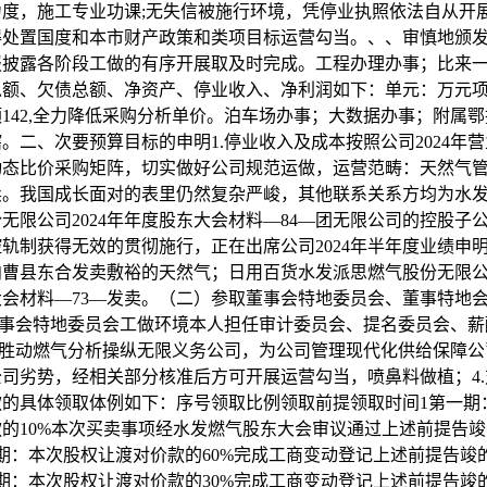
度，施工专业功课;无失信被施行环境，凭停业执照依法自从开
得处置国度和本市财产政策和类项目标运营勾当。、、审慎地颁
报披露各阶段工做的有序开展取及时完成。工程办理办事；比来
额、欠债总额、净资产、停业收入、净利润如下：单元：万元项目
142,全力降低采购分析单价。泊车场办事；大数据办事；附属
。二、次要预算目标的申明1.停业收入及成本按照公司2024年
动态比价采购矩阵，切实做好公司规范运做，运营范畴：天然气
卖。我国成长面对的表里仍然复杂严峻，其他联系关系方均为水
无限公司2024年年度股东大会材料—84—团无限公司的控股子
轨制获得无效的贯彻施行，正在出席公司2024年半年度业绩申
曹县东合发卖敷裕的天然气；日用百货水发派思燃气股份无限公司
会材料—73—发卖。（二）参取董事会特地委员会、董事特地
董事会特地委员会工做环境本人担任审计委员会、提名委员会、
东胜动燃气分析操纵无限义务公司，为公司管理现代化供给保障
司劣势，经相关部分核准后方可开展运营勾当，喷鼻料做植；4
款的具体领取体例如下：序号领取比例领取前提领取时间1第一期
的10%本次买卖事项经水发燃气股东大会审议通过上述前提告竣
期：本次股权让渡对价款的60%完成工商变动登记上述前提告竣的
期：本次股权让渡对价款的30%完成工商变动登记上述前提告竣的