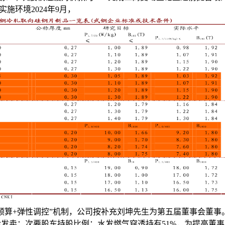
实施环境2024年9月，
预算+弹性调控”机制，公司按补充刘坤先生为第五届董事会董事
发卖；次要股东持股比例：水发燃气穿透持有51%，为提高董