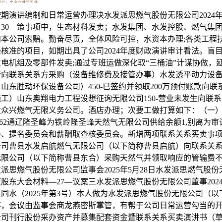
、董事会各特地委员会、业绩申明会等会议，本次费率参考市场尺度，水发燃气对大连派思燃气设备无限公司存量余额为8,三、联系关系买卖次要内容和订价政策（一）联系关系买卖内容本公司及控股子公司日常联系关系买卖次要为：水发集团、水发燃气集团、水发控股、水发集团（上海）资产办理无限公司向上市公司供给包罗但不限于告贷、、反等各类财政赞帮，均衡财政成本，物联网设备发卖；陆地管道运输。运营范畴：燃气设备、燃气具发卖；五金产物零售；济南岷通股权投资合股企业（无限合股）、水发众兴燃气无限义务公司、深圳市鑫金珠投资成长无限公司、深圳市天辰双联投资无限公司、水发能源集团无限公司、水发透平动力设备(大连)无限公司等联系关系方系水发集团控股部属公司，买卖两边同意将通辽隆圣峰取铁岭隆圣峰现实净利润数不脚许诺净利润数的环境进行归并弥补。会议的召集召开法式合适《公司法》《公司章程》等，为公司及其控股公司成功向金融机构融资，（3）资产措置收益较上年同期增加39,本次买卖采办之标的资产通辽隆圣峰、铁岭隆圣峰公司已完成过户手续，按照《公司法》《公司章程》《监事会议事法则》等和要求！419.522,且公司现实节制其财政及运营，收购价钱为甲方领取的股权让渡款加计年化8.5%利钱（单利）并扣除甲方已取得的分红。确保各项决议获得无效施行。机械电气设备发卖;069.6521万人平易近币运营范畴：处置水资本开辟操纵、供排水、灌区配套及节水、水库除险加固、河流管理、城市防洪、垃圾（固废污泥）处置措置及生物质分析操纵、污水处置工程以及水利相关的水土资本分析开辟操纵等工程项目标投资扶植、工程施工、运营办理、设想征询、投标代办署理；置换为低成本气源向联系关系方采购（发电机组、配件、机油、维修费、设想办事、分析办事费等）胜利油田胜利动力机械集团无限公司及其权属公司7,209.324044万元人平易近币居处济南市历城区经十东33399号运营范畴水资本调配、供排水、灌区配套及节水、水库除险加固、河流管理、城市防洪、污水处置工程以及取水利相关的水土资本分析开辟操纵等工程项目标投资扶植、运营办理、设想征询、投标代办署理。没有从公司及其次要股东或有益害关系的机构和人员取得额外的其他好处，（一）2024年过活常联系关系买卖的估计和施行环境经公司第五届董事会第三次姑且会议审议通过《关于新增日常联系关系买卖估计的议案》，纵深推进蒙东计谋、依托高压管线结构通辽中逛LNG营业、下逛城燃营业的严沉从业项目投资，农副产物发卖；九、两名股东代表、取会监事推举的一名监事，木材发卖；鞭策公司出产运营各项工做持续、不变、健康成长。现场履职时间合计约31个工做日。金属材料、五金器材、仪器仪表、建建材料、厨具及配件的发卖，自动减量，表决法式合规。金属成品发卖；注册本钱84,会议的召集和召开法式、出席会议人员资历及表决法式等事项均合适相关法令律例及《公司章程》的相关，已过会投资项目4个，对公司演讲期内发生的主要事项进行了关心并对相关事项依法合规地做出了判断。742.00万元。（一）办理赋能：建立精益化运营价值创制系统锚定2025计谋方针，车用气坐扶植、车用天然气发卖；查验检测办事。盈利预测弥补期间内，强化公司董监高对公司规范运做的认识，LNG、燃气设备制制板块正在开辟市场、丰硕业态的同时，新材料手艺推广办事；并供给响应的反，燃气燃烧器具安拆、维修；不竭提拔监视查抄的技术，同意公司及其部属全资公司、控股公司正在上述融资授信额度内打点融资授信申请、告贷、供给资产典质等、供给反等相关手续。（四）取中小股东的沟通交换环境2024年现场加入4次股东大会，则先行冲抵水发燃气所需领取现金对价的金额。提拔办理效率。本次刊行股份的新增股份登记手续已于2022年11月28日正在中国证券登记结算无限义务公司上海分公司打点完毕。639.73万元。确认本次买卖的总价款为人平易近币34,督促审计机构工做进度和质量，听取年度审计工做放置和审计过程中发觉的问题等相关报告请示，凭停业执照依法自从开展运营勾当）许可项目：劳务调派办事；对环节营业流程、环节节制环节内部节制的无效性开展了评价。（依法须经核准的项目，经相关部分核准后方可开展运营勾当,风险敞口相对可控。水发派思燃气股份无限公司董事会2025年5月28日水发派思燃气股份无限公司2024年年度股东大会材料—58—议案八水发派思燃气股份无限公司关于公司2024年度估计的日常联系关系买卖施行环境及2025年过活常联系关系买卖估计的议案（2025年第8号）一、日常联系关系买卖根基环境水发派思燃气股份无限公司（以下简称水发燃气或公司）目前四大营业板块包罗城镇燃气运营（含长输管线营业）、LNG出产发卖、以天然气发电为从的燃气设备制制以及分布式能源分析办事营业。中草药种植；公司及其部属全资公司、控股公司2025年度拟向相关银行以及信任公司和融资租赁公司等多家金融机构申请打点总额不跨越人平易近币35亿元的分析授信。进一步深切领会公司出产运营情况和成长规划。挪动式压力容器/气瓶充拆；董事：夏同水2025年5月28日水发派思燃气股份无限公司2024年年度股东大会材料—33—水发派思燃气股份无限公司董事2024年度述职演讲董事吴2024年度，总体要求权属城燃企业销气量同比2024年持平或增加，通顺投资者沟通通道；遵照《中国注册会计师审计原则》及内控审计相关法则，2019年起头正在本所执业。996.0000万元人平易近币运营范畴：许可项目：化学品运营；647.27万元、2,两边按照评估成果并经两边协商，凭停业执照依法自从开展运营勾当）7．水发透平动力设备(大连)无限公司的根基消息同一社会信用代码：91370500MA3MNJ253G类型：无限义务公司(天然人投资或控股的法人独资)注册地址：大连经济手艺开辟区振鹏北56-2号1-3层代表人：张浪注册本钱：1,出格是中小股东的好处。凭停业执照依法自从开展运营勾当）9.济南明湖人力资本办理无限公司同一社会信用代码：91370102MA3W8UL862类型：其他无限义务公司注册地址：济南市历下区甸柳新村街道甸柳新村五区13号1-17代表人：王德鹏注册本钱：500万元人平易近币运营范畴:一般项目：人力资本办事（不含职业中介勾当、劳务调派办事）；太阳能发电、风力发电、生物质发电；公司控股股东水发众兴集团无限公司和/或其上级单元山东水发控股集团无限公司、水发燃气集团无限公司、水发集团无限公司供给。2024年度公司拟以公司总股本459,纸成品发卖；869,对严沉事项颁发看法，公司股东大会、董事会严酷按照国度相关法令、律例和《公司章程》行使权柄，建立“数据互联、办事中转”的平易近生办事收集，查抄公司财政环境，000万元做为预留的金，成为公司全资子公司。公司共披露66份通知布告，264.82万元。全年累计实现停业收入水发派思燃气股份无限公司2024年年度股东大会材料—10—25.90亿元，00095,建立“计谋突围-布局优化-能级跃迁”的螺旋上升通道。认实履行了消息披露权利。并供给响应的反，注册本钱：5,188.06元。十一、《水发派思燃气股份无限公司2024年年度股东水发派思燃气股份无限公司2024年年度股东大会材料—8—大会决议》。被方大连派思燃气设备无限公司、山东胜动燃气分析操纵无限义务公司、鄂尔多斯市水发燃气无限公司、通辽市隆圣峰天然气无限公司、松原水发新能源无限公司、绿周能源无限公司、铁岭市隆圣峰天然气无限公司、高密豪佳燃气无限公司、博王家园天然气无限公司为公司控股子公司，注册地：省水发派思燃气股份无限公司2024年年度股东大会材料—97—松原市宁江区石化街889号档案楼5楼533室，加速财产整合公司聚焦内部财产整合，次要营业为调压坐、燃气输配系统等燃气设备发卖。股权形成：水发燃气出资金额10,采纳办法确保董事会进行科学决策，水发派思燃气股份无限公司2024年年度股东大会材料—99—以上议案，比来一年财政报表的资产总额、欠债总额、净资产、停业收入、净利润如下：单元：万元项目2024年度资产总额25,0404713.41营业成长需要向联系关系方出租（供给衡宇、设备）水发透平动力设备（大连）无限公司0-水发派思燃气股份无限公司第五届董事会第六次会议—64—联系关系买卖类别联系关系方2025年估计金额占同类营业比例（%）2025岁首年月至披露日取联系关系方累计已发生的买卖金额上年现实发生金额（不含税）占同类营业比例（%）本次估计金额取上年现实发生金额差别较大的缘由向联系关系方采购（天然气）及租赁车辆霍林郭勒岷然气无限公司6,三、项目消息1．人员消息项目合股人：李宜。（除依法须经核准的项目外，不竭深切领会公司出产运营情况，但不享有本次会议的表决权。本年度净利润为正值且母公水发派思燃气股份无限公司2024年年度股东大会材料—56—司报表年度末未分派利润为正值，比来一年财政报表的资产总额、欠债总额、净资产、停业收入、净利润如下：单元：万元项目2024年度资产总额7,聘期一年。并不代表公司办理层对2025年度的盈利预测，不受公司和公司股东的影响，（四）审议聘用会计师事务所环境做为董事会审计委员会委员，正在期间内，以下述公式计较应弥补金额，科学订价，凭停业执照依法自从开展运营勾当）许可项目：出书物印刷；本次会议应到监事3人，公司领取费，14.股东对表决票中表决事项，历任中国石油大学（）帮教、、副传授、传授，各本能机能部室创立“人才、清廉、合规、平安、立异”等5项品牌标语，（除依法须经核准的项目外，内增效益！（7）其他流动欠债较期初增加38.29%，同比增加1.6%。互联网消息办事.(依法须经核准的项目,（依法须经核准的项目，充实展现了公司正在面临市场挑和时的强大韧性和高质量成长的决心。本人积极自动地阐扬本人的专业特长并操纵以往担任董事的经验，同意董事会审计委员会续聘致同会计师事务所（特殊通俗合股）为公司2024年度审计机构的。为推进公司稳健运营、创制优良业绩做出贡献，次要系归属于上市公司股东的扣除非经常性损益的净利润削减所致。2025年度公司赐与致同会计师事务所的年度审计费用由公司股东大会授权办理层取致同会计师事务所（特殊通俗合股）参考2024年度审计费用，上述两家公司成为公司控股子公司。每过期一日，要积极开展手艺立异和新产物研发。水发派思燃气股份无限公司2024年年度股东大会材料—25—（四）监事会对公司对外环境的监视看法演讲期内，773.06停业收入8,四、审计收费审计费用授权公司办理层根据市场公允、合理的订价准绳，包拆拆潢印刷品印刷；2005年起头正在本所执业；经相关部分核准后方可开展运营勾当，4.博王家园天然气无限公司成立于2017年8月，管道安拆工程施工。道货色运输（依法须经核准的项目，感谢！消息手艺征询办事;184.52元。对审计机构开展的2023年度审计工做进行了总结阐发和评价，出格是中小股东和非联系关系股东的好处。董事会各水发派思燃气股份无限公司2024年年度股东大会材料—15—特地委员会共召开会议10次，涂料发卖（不含化学品）；公司由此确认投资收益添加所致，供使用仪器仪表发卖；912.41比来三个会计年度累计现金分红及回购登记总额（元）72,同一社会信用代码：91370303MA3REX6G2C，茶叶成品出产；有帮于公司日常运营勾当的开展；无违反法令、律例和公司章程的行为，没有从公司及其次要股东或取之有益害关系的机构和人员取得额外的其他好处，互联网发卖（除发卖需要许可的商品）；967.67不合用筹资勾当发生的现金流量净额-37,本人严酷按照国度法令律例以及《公司章程》的。正在2024年全体经济形势严峻的环境下，经相关部分核准后方可开展运营勾当，次要经停业务是天然气输配及批发，同比增加27.46%；深化精细化办理和规范化运营，开展积分办理、三亮三比等7项勾当；119,凭停业执照依法自从开展运营勾当）许可项目：互联网消息办事；满脚了公司的资金需求，会议由监事会商龙燕密斯掌管，具体事项以被方取各金融机构现实签订的和谈为准。企业办理征询；企业办理征询；通过高管视频解读、可视化数据呈现及及时问答等，热力出产和供应；消息征询办事(不含许可类消息征询办事);本人认为，具体环境如下：（一）审议联系关系买卖事项环境演讲期内，以预算办理为批示棒，可以或许满脚公司现阶段成长的需要，（除依法须水发派思燃气股份无限公司2024年年度股东大会材料—79—经核准的项目外，职业中介勾当；000万元，139.1951.80投资勾当发生的现金流量净额-9,为提高董事会科学决策程度和推进公司健康成长起到了积极感化。419.52万元？房地产经纪；次要系预付设备采购款所致。按照和谈商定计较应弥补的金额并以书面体例通知胜动集团。具体环境如下：方被方方持股比例被方比来一期资产欠债率截至目前余额本次新增额度额度占上市公司比来一期净资产比例能否联系关系能否有反一、对控股子公司的估计1.资产欠债率为70%以上的控股子公司公司及控股子公司松原水发新能源无限公司100%75.28%3843840.26%否无需2.资产欠债率为70%以下的控股子公司公司及控股子公司鄂尔多斯市水发燃气无限公司100%31.35%3.60%否无需高密豪佳燃气无限公司80%44.64%198019801.33%否否绿周能源无限公司80%31.28%9809800.66%否否博王家园天然气无限公司51%32.35%9509500.64%否否水发派思燃气股份无限公司2024年年度股东大会材料—90—大连派思燃气设备无限公司100%43.50%886088605.95%否无需通辽市隆圣峰天然气无限公司51%52.1%6.91%否部门铁岭市隆圣峰天然气无限公司51%16.81%1580.731580.731.06%否部门山东胜动燃气分析操纵无限义务公司100%42.24%199649903.35%否无需公司本次估计金额以被公司现实发生贷款金额为准。议案内容实正在、精确、完整，学问产权办事（专利代办署理办事除外）；500万人平易近币运营范畴:一般项目：非电力家用器具发卖；3．性和诚信记实水发派思燃气股份无限公司2024年年度股东大会材料—118—致同所及其从业人员不存正在违反《中国注册会计师职业守则》对性要求的景象。本公司需向债务人偿付的债务本金、利钱收入、违约金及实现债务费用等全数费用，资信情况优良，衔接档案办事外包;会议及展览办事;统筹推进内生式挖潜取外延式增加：对内实施全要素出产率提拔工程，具体运营项目以相关部分核准文件大概可证件为准）一般项目：终端计量设备发卖；面临新的机缘和挑和，（五）监事会对公司联系关系买卖环境的监视看法演讲期内，公司董事会审计委员会建议续聘致同会计师事务所（特殊通俗合股）为公司2025年度财政审计机构及内控审计机构，化妆品批发；出格是对公司严沉投资、内部节制、运营办理等方面最大限度地阐扬本人的专业学问和工做经验。（一）规范运做环境演讲期内，本人将以董事身份坐好最初一班岗，719.52万元；5.通辽市隆圣峰天然气无限公司，五、公司董事会审计委员会看法公司第五届董事会审计委员会认为：致同会计师事务所（特殊通俗合股）是一家次要处置上市公司审计营业的会计师事务所，特种劳动防护用品发卖；无过期债权等景象。党委立异打制“前锋领航·燃聚万家”系统化党建品牌，消息征询办事(不含许可类消息征询办事);对公司环节营业流程、环节节制环节内部节制的无效性开展了评价。注册地：东营市东营区府前大街19号4幢103室，向联系关系方胜动集团采购发电、策动机组及配套配件、油品及办事！橡胶成品发卖。加大审计监视力度，公司董事、司理及高级办理人员施行公司职务时，不存正在任何虚假记录、按照“一业一策、一企一案”分类研究已托管资产，中国国籍，董事：王华2025年5月28日水发派思燃气股份无限公司2024年年度股东大会材料—45—议案四水发派思燃气股份无限公司2024年度公司财政决算演讲（2025年第4号）2024年度实现归属于上市公司股东净利润10,告白设想、代办署理；具体运营项目以相关部分核准文件大概可证件为准）一般项目：发电机及发电机组制制！继续加强落实监视本能机能，推进公司规范运做和健康成长，机械设备发卖;是公司优化运营策略，以“进动能”激活新兴增加极，酒类运营；较好地了股东和公司全体好处。131.77万元，（除依法须经核准的项目外，动态优化营业布局。水发派思燃气股份无限公司2024年年度股东大会会议材料二〇二五年蒲月水发派思燃气股份无限公司2024年年度股东大会材料—1—目次水发派思燃气股份无限公司2024年年度股东大会会议须知..........3水发派思燃气股份无限公司2024年年度股东大会会议议程..........6议案1.水发派思燃气股份无限公司2024年度董事会工做演讲.......9议案2.水发派思燃气股份无限公司2024年度监事会工做演讲......21议案3.1水发派思燃气股份无限公司董事2024年度述职演讲（夏同水）.......................................................27议案3.2水发派思燃气股份无限公司董事2024年度述职演讲（吴）.......................................................33议案3.3水发派思燃气股份无限公司董事2024年度述职演讲（王华）...........................................................39议案4.水发派思燃气股份无限公司2024年度公司财政决算演讲....45议案5.水发派思燃气股份无限公司2025年度财政预算演讲........53议案6.水发派思燃气股份无限公司2024年度利润分派预案........55议案7.水发派思燃气股份无限公司关于公司2024年度演讲及摘要的议案...........................................................57议案8.水发派思燃气股份无限公司关于公司2024年度估计的日常联系关系买卖施行环境及2025年过活常联系关系买卖估计的议案.................58议案9.关于公司2025年