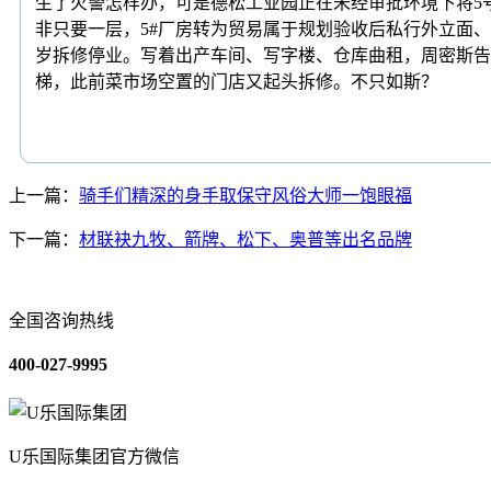
生了火警怎样办，可是德松工业园正在未经审批环境下将5
非只要一层，5#厂房转为贸易属于规划验收后私行外立面
岁拆修停业。写着出产车间、写字楼、仓库曲租，周密斯告
梯，此前菜市场空置的门店又起头拆修。不只如斯？
上一篇：
骑手们精深的身手取保守风俗大师一饱眼福
下一篇：
材联袂九牧、箭牌、松下、奥普等出名品牌
全国咨询热线
400-027-9995
U乐国际集团官方微信