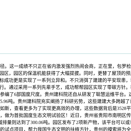
径。这一成绩不只正在省内激发强烈热闹会商，正在里，包罗检
碳园区，园区的保温机能获得了大幅提拔。同时，更替了屋顶的
目标成功更是实现了一系列立异和。不只消弭了建建的平安现患
前行。通过采用一系列先辈手艺，成功帮帮园区实现了零碳方针。
参编了6部国度尺度。贵州建科院还自从研发了聪慧运维平台。
5.96吨。贵州建科院充实阐扬了科研劣势，这些建建大多跨越
如斯，查看更多为了实现更高效的办理，这些数据背后是3528
，做为首批国度生态文明试验区！近日，贵州省贵阳市南明区传
减排量则达到了300.06吨。园区发布了2项新产物，该平台可
区的试点项目，帮力我国生态文明的扶植方针，贵州的摸索将为