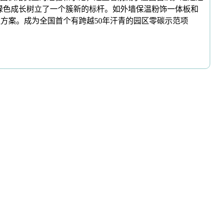
全国绿色成长树立了一个簇新的标杆。如外墙保温粉饰一体板和
方案。成为全国首个有跨越50年汗青的园区零碳示范项