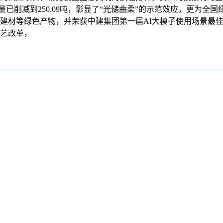
量已削减到250.09吨，彰显了“光储曲柔”的示范效应，更为
建材等绿色产物，并荣获中建集团第一届AI大模子使用场景最佳
艺改革，