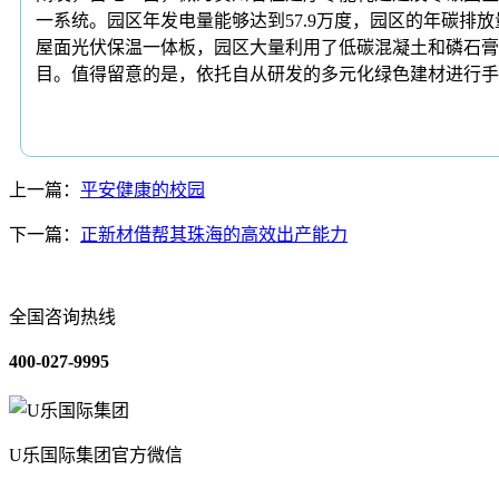
一系统。园区年发电量能够达到57.9万度，园区的年碳排放
屋面光伏保温一体板，园区大量利用了低碳混凝土和磷石膏
目。值得留意的是，依托自从研发的多元化绿色建材进行手
上一篇：
平安健康的校园
下一篇：
正新材借帮其珠海的高效出产能力
全国咨询热线
400-027-9995
U乐国际集团官方微信