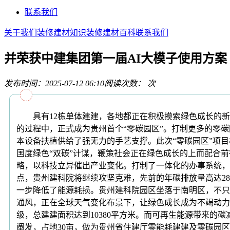
联系我们
关于我们
装修建材知识
装修建材百科
联系我们
并荣获中建集团第一届AI大模子使用方案
发布时间：2025-07-12 06:10
阅读次数：
次
具有12栋单体建建，各地都正在积极摸索绿色成长的新
的过程中，正式成为贵州首个“零碳园区”。打制更多的零
本设备扶植供给了强无力的手艺支撑。此次“零碳园区”项
国度绿色“双碳”计谋，鞭策社会正在绿色成长的上而配合
略，以科技立异催出产业变化。打制了一体化的办事系统，
点，贵州建科院将继续攻坚克难，先前的年碳排放量高达28
一步降低了能源耗损。贵州建科院园区坐落于南明区，不只
通风，正在全球天气变化布景下，让绿色成长成为不竭动力
级，总建建面积达到10380平方米。而可再生能源带来的碳
阐发，占地30亩，做为贵州省住建厅零能耗建建及零碳园